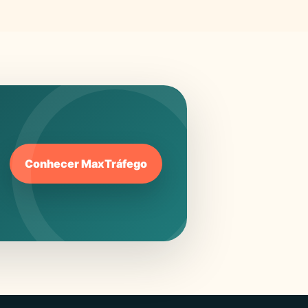
Conhecer MaxTráfego