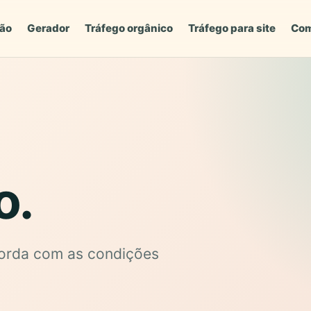
ção
Gerador
Tráfego orgânico
Tráfego para site
Com
o.
corda com as condições