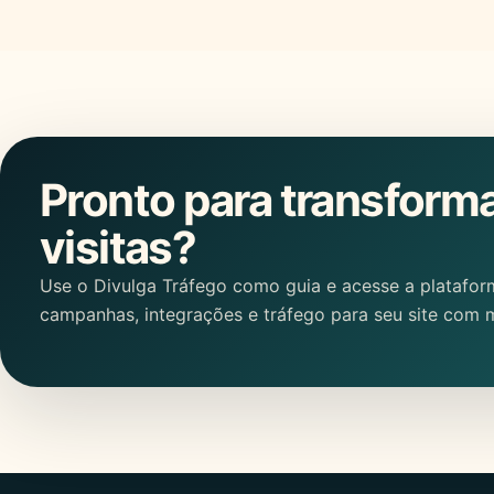
Pronto para transform
visitas?
Use o Divulga Tráfego como guia e acesse a platafor
campanhas, integrações e tráfego para seu site com m